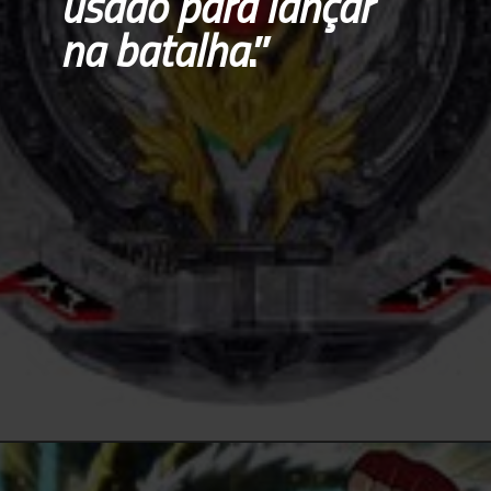
usado para lançar 
na batalha
.”
Opening
https://multiversonoticias.com.br/teremos-uma-adaptacao-live-action-de-beyblade-veja-o-que-deadline-diz-sobre-esta-historia/