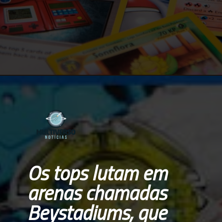
Opening
https://multiversonoticias.com.br/teremos-uma-adaptacao-live-action-de-beyblade-veja-o-que-deadline-diz-sobre-esta-historia/
Os tops lutam em 
arenas chamadas 
Beystadiums, que 