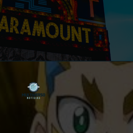
Opening
https://multiversonoticias.com.br/teremos-uma-adaptacao-live-action-de-beyblade-veja-o-que-deadline-diz-sobre-esta-historia/