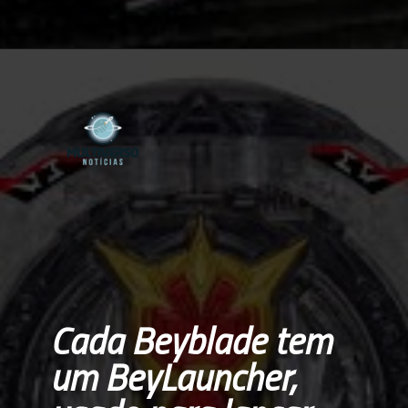
Opening
https://multiversonoticias.com.br/teremos-uma-adaptacao-live-action-de-beyblade-veja-o-que-deadline-diz-sobre-esta-historia/
Cada Beyblade tem 
um BeyLauncher, 