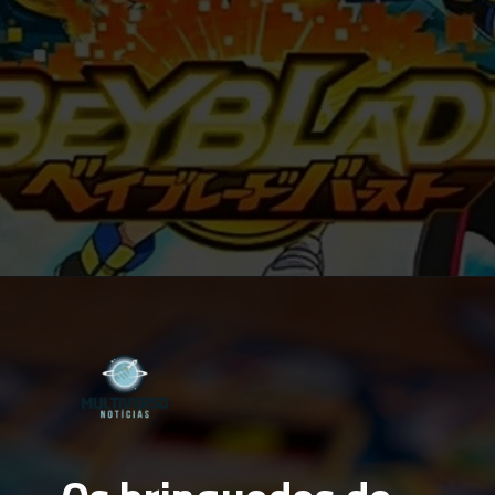
Opening
https://multiversonoticias.com.br/teremos-uma-adaptacao-live-action-de-beyblade-veja-o-que-deadline-diz-sobre-esta-historia/