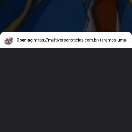
Opening
https://multiversonoticias.com.br/teremos-uma-adaptacao-live-action-de-beyblade-veja-o-que-deadline-diz-sobre-esta-historia/