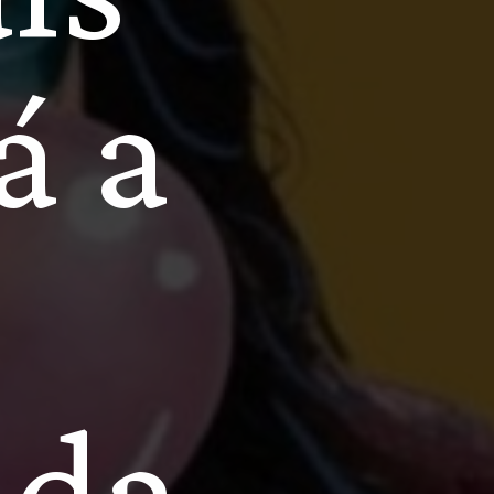
ue 
is 
 a 