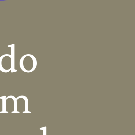
do 
m 