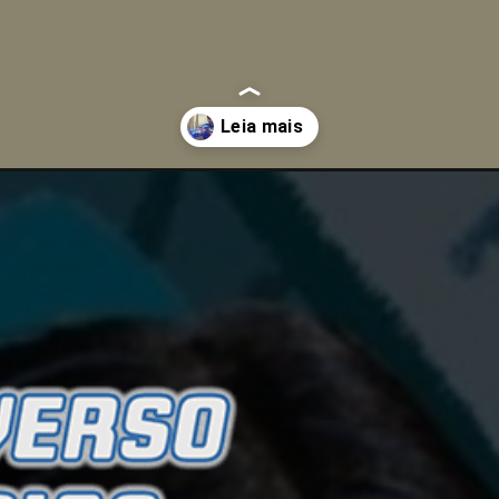
serie-do-disney-tem-previas-divulgadas/