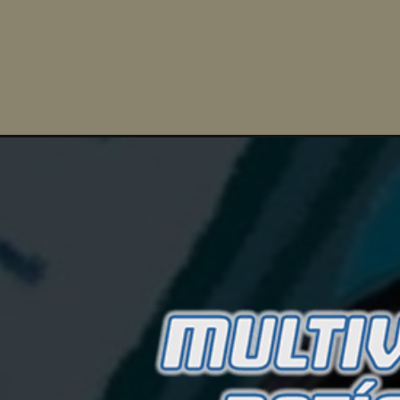
Opening
https://multiversonoticias.com.br/ms-marvel-nova-