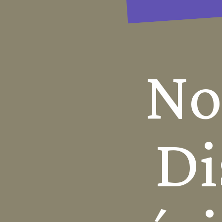
No
Di