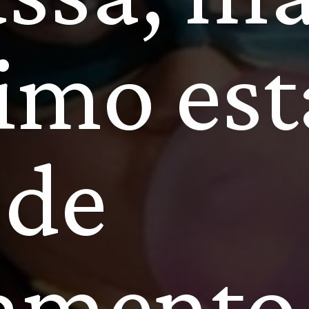
a dia q
ssa, ma
imo está