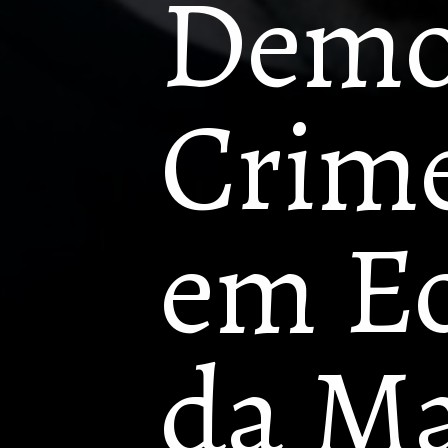
Demol
Crime
em Ec
da Ma