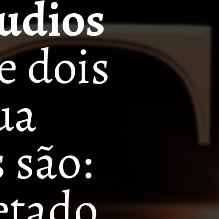
udios
 dois 
a 
produção, os quais são: 
etado 