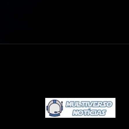
Opening
https://multiversonoticias.com.br/demolidor-e-re