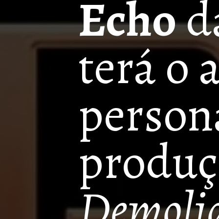
Echo
 d
terá o 
person
Demoli