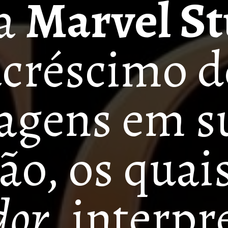
a 
Marvel St
acréscimo de
agens em su
dor
, interpr