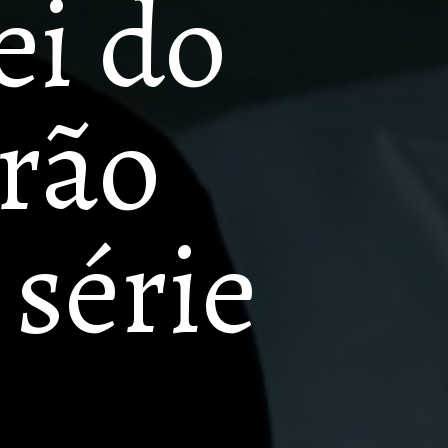
i do 
rão 
série 