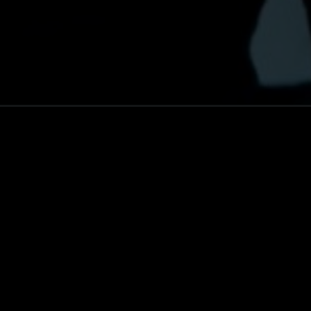
i-do-crime-aparecerao-em-echo-nova-serie-da-marvel/