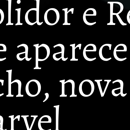
idor e Re
 aparece
ho, nova 
rvel