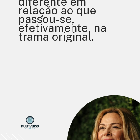
diferente em 
relação ao que 
passou-se, 
efetivamente, na 
trama original.
Opening
https://multiversonoticias.com.br/kim-cattrall-fala-sobre-saida-de-and-just-like-that/