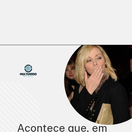
Opening
https://multiversonoticias.com.br/kim-cattrall-fala-sobre-saida-de-and-just-like-that/
Acontece que, em 