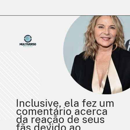
Opening
https://multiversonoticias.com.br/kim-cattrall-fala-sobre-saida-de-and-just-like-that/
Inclusive, ela fez um 
comentário acerca 
da reação de seus 
fãs devido ao 