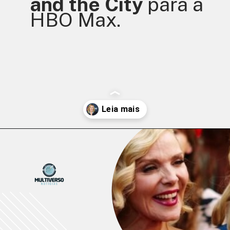
and the City
 para a 
HBO Max.
Opening
https://multiversonoticias.com.br/kim-cattrall-fala-sobre-saida-de-and-just-like-that/