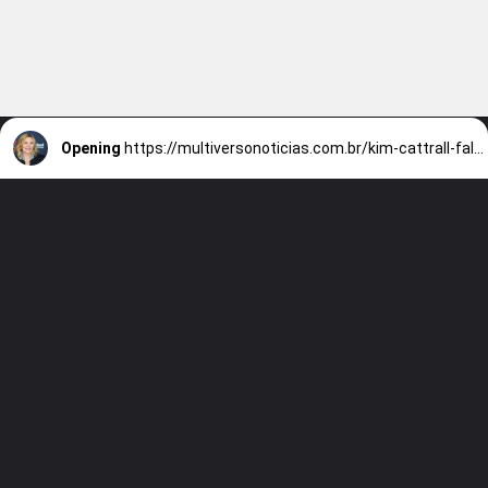
Opening
https://multiversonoticias.com.br/kim-cattrall-fala-sobre-saida-de-and-just-like-that/