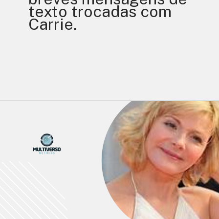
texto trocadas com 
Carrie.
Opening
https://multiversonoticias.com.br/kim-cattrall-fala-sobre-saida-de-and-just-like-that/