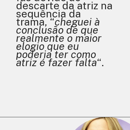
descarte da atriz na 
sequência da 
trama, “
cheguei à 
conclusão de que 
realmente o maior 
elogio que eu 
poderia ter como 
atriz é fazer falta
“.
Opening
https://multiversonoticias.com.br/kim-cattrall-fala-sobre-saida-de-and-just-like-that/