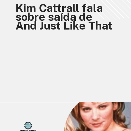
Kim Cattrall fala 
sobre saída de 
And Just Like That
Opening
https://multiversonoticias.com.br/kim-cattrall-fala-sobre-saida-de-and-just-like-that/