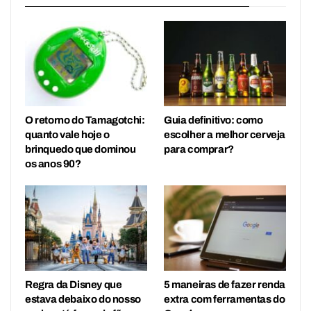
O retorno do Tamagotchi:
Guia definitivo: como
quanto vale hoje o
escolher a melhor cerveja
brinquedo que dominou
para comprar?
os anos 90?
Regra da Disney que
5 maneiras de fazer renda
estava debaixo do nosso
extra com ferramentas do