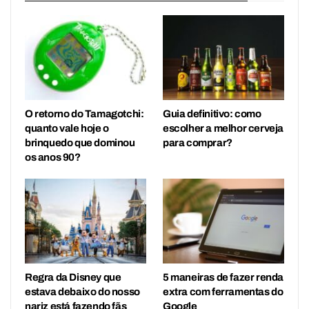
O retorno do Tamagotchi:
Guia definitivo: como
quanto vale hoje o
escolher a melhor cerveja
brinquedo que dominou
para comprar?
os anos 90?
Regra da Disney que
5 maneiras de fazer renda
estava debaixo do nosso
extra com ferramentas do
nariz está fazendo fãs
Google