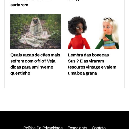
surtarem
Quais raças de cães mais
Lembra das bonecas
sofrem com o frio? Veja
Susi? Elas viraram
dicas para um inverno
tesouros vintage e valem
quentinho
uma boa grana
Política De Privacidade
Expediente
Contato