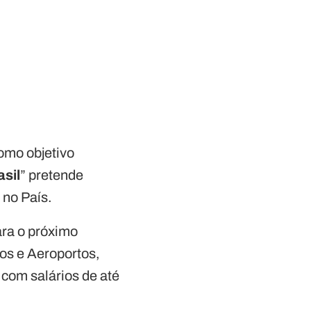
omo objetivo
asil
” pretende
 no País.
ara o próximo
tos e Aeroportos,
 com salários de até