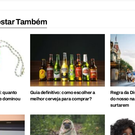
ostar Também
: quanto
Guia definitivo: como escolher a
Regra da Di
ue dominou
melhor cerveja para comprar?
do nosso nar
surtarem