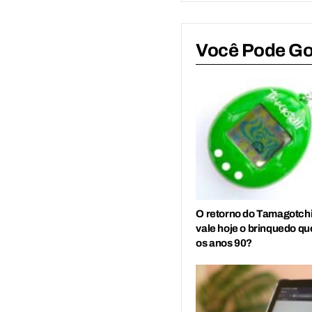
Você Pode G
O retorno do Tamagotchi
vale hoje o brinquedo q
os anos 90?