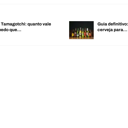
o Tamagotchi: quanto vale
Guia definitiv
quedo que…
cerveja para…