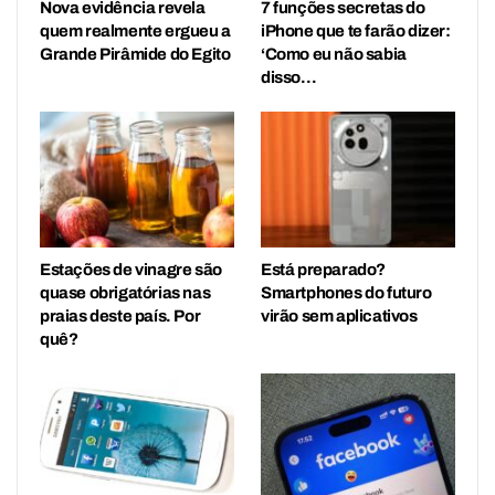
Nova evidência revela
7 funções secretas do
quem realmente ergueu a
iPhone que te farão dizer:
Grande Pirâmide do Egito
‘Como eu não sabia
disso…
Estações de vinagre são
Está preparado?
quase obrigatórias nas
Smartphones do futuro
praias deste país. Por
virão sem aplicativos
quê?