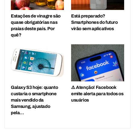
Estações de vinagre são
Está preparado?
quase obrigatórias nas
Smartphones do futuro
praias deste país. Por
virão sem aplicativos
quê?
Galaxy S3 hoje: quanto
⚠️ Atenção! Facebook
custaria o smartphone
emite alerta para todos os
mais vendido da
usuários
Samsung, ajustado
pela…