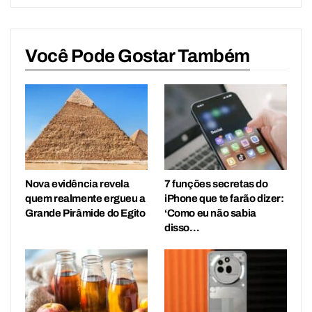
Você Pode Gostar Também
Nova evidência revela
7 funções secretas do
quem realmente ergueu a
iPhone que te farão dizer:
Grande Pirâmide do Egito
‘Como eu não sabia
disso…