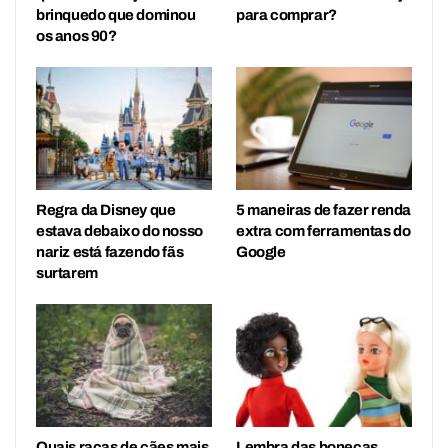
brinquedo que dominou
para comprar?
os anos 90?
Regra da Disney que
5 maneiras de fazer renda
estava debaixo do nosso
extra com ferramentas do
nariz está fazendo fãs
Google
surtarem
Quais raças de cães mais
Lembra das bonecas