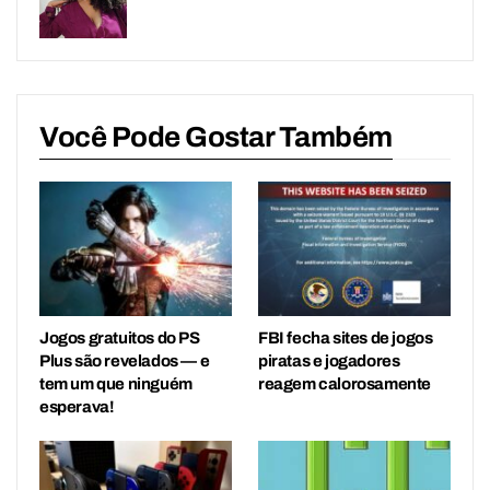
Você Pode Gostar Também
Jogos gratuitos do PS
FBI fecha sites de jogos
Plus são revelados — e
piratas e jogadores
tem um que ninguém
reagem calorosamente
esperava!