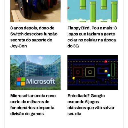
8 anos depois, dono de
Flappy Bird, Pou e mais: 8
Switch descobre função
jogos que faziam a gente
secreta do suporte do
colar no celular na época
Joy-Con
do 3G
Microsoft anuncia novo
Entediado? Google
corte de milhares de
esconde 6 jogos
funcionários e impacta
clássicos que vão salvar
divisão de games
seu dia