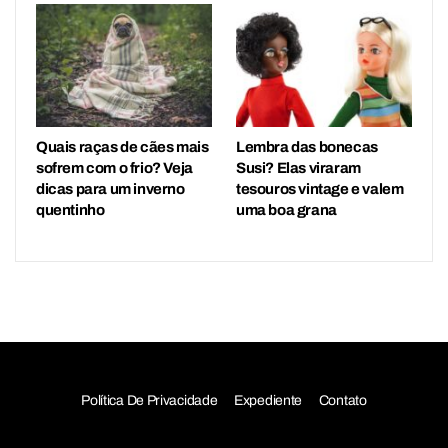
Quais raças de cães mais
Lembra das bonecas
sofrem com o frio? Veja
Susi? Elas viraram
dicas para um inverno
tesouros vintage e valem
quentinho
uma boa grana
Política De Privacidade
Expediente
Contato