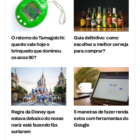
O retorno do Tamagotchi:
Guia definitivo: como
quanto vale hoje o
escolher a melhor cerveja
brinquedo que dominou
para comprar?
os anos 90?
Regra da Disney que
5 maneiras de fazer renda
estava debaixo do nosso
extra com ferramentas do
nariz está fazendo fãs
Google
surtarem