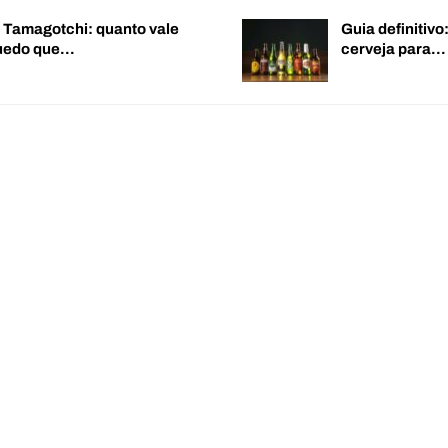
o Tamagotchi: quanto vale
Guia definitiv
quedo que…
cerveja para…