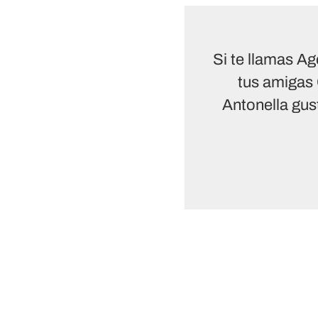
Si te llamas A
tus amigas 
Antonella gus