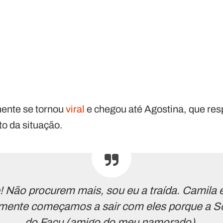
mente se tornou
viral
e chegou até Agostina, que re
to da situação.
! Não procurem mais, sou eu a traída. Camila
mente começamos a sair com eles porque a S
do Facu (amigo do meu namorado).