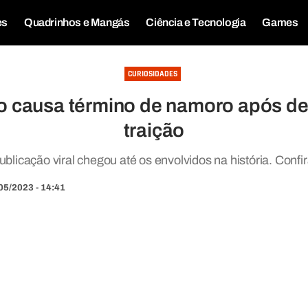
es
Quadrinhos e Mangás
Ciência e Tecnologia
Games
CURIOSIDADES
o causa término de namoro após d
traição
ublicação viral chegou até os envolvidos na história. Confir
05/2023 - 14:41