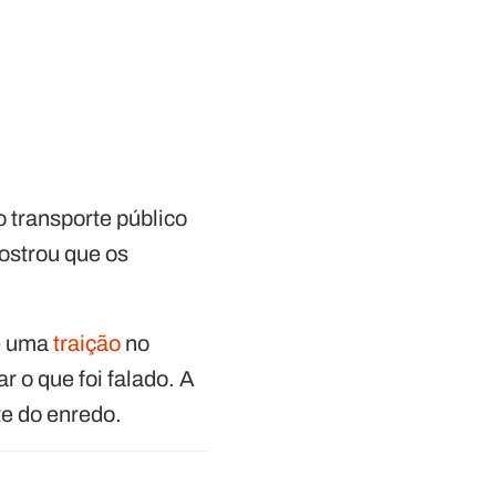
 transporte público
ostrou que os
re uma
traição
no
r o que foi falado. A
te do enredo.