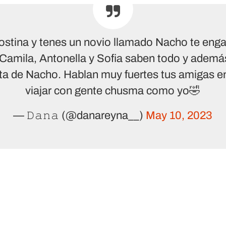
gostina y tenes un novio llamado Nacho te eng
Camila, Antonella y Sofia saben todo y adem
ta de Nacho. Hablan muy fuertes tus amigas en
viajar con gente chusma como yo🤣
— 𝙳𝚊𝚗𝚊 (@danareyna__)
May 10, 2023