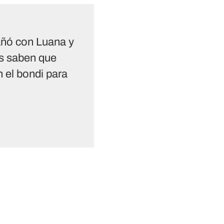
añó con Luana y
ás saben que
 el bondi para