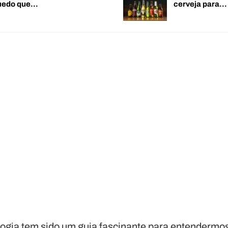
quedo que…
cerveja para…
logia tem sido um guia fascinante para entendermo