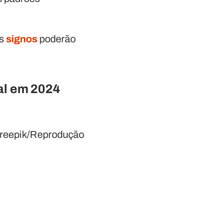
is
signos
poderão
al em 2024
Freepik/Reprodução