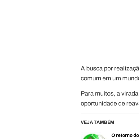
A busca por realizaç
comum em um mundo 
Para muitos, a virad
oportunidade de reav
VEJA TAMBÉM
O retorno d