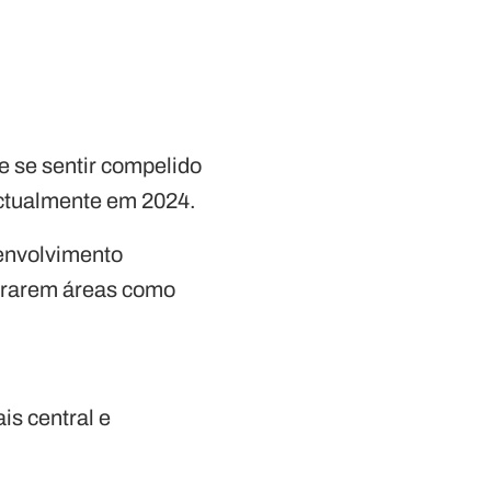
e se sentir compelido
ectualmente em 2024.
senvolvimento
derarem áreas como
is central e