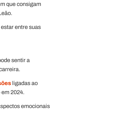
s em que consigam
 Leão.
estar entre suas
ode sentir a
carreira.
sões
ligadas ao
o em 2024.
aspectos emocionais