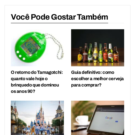
Você Pode Gostar Também
O retorno do Tamagotchi:
Guia definitivo: como
quanto vale hoje o
escolher a melhor cerveja
brinquedo que dominou
para comprar?
os anos 90?