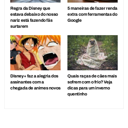
Regra da Disney que
5 maneiras de fazer renda
estava debaixo do nosso
extra com ferramentas do
nariz está fazendo fãs
Google
surtarem
Disney+ faz a alegria dos
Quais raças de cães mais
assinantes com a
sofrem com o frio? Veja
chegada de animes novos
dicas para um inverno
quentinho