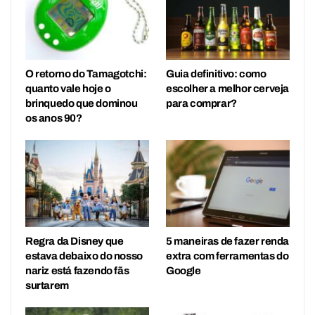
O retorno do Tamagotchi:
Guia definitivo: como
quanto vale hoje o
escolher a melhor cerveja
brinquedo que dominou
para comprar?
os anos 90?
Regra da Disney que
5 maneiras de fazer renda
estava debaixo do nosso
extra com ferramentas do
nariz está fazendo fãs
Google
surtarem