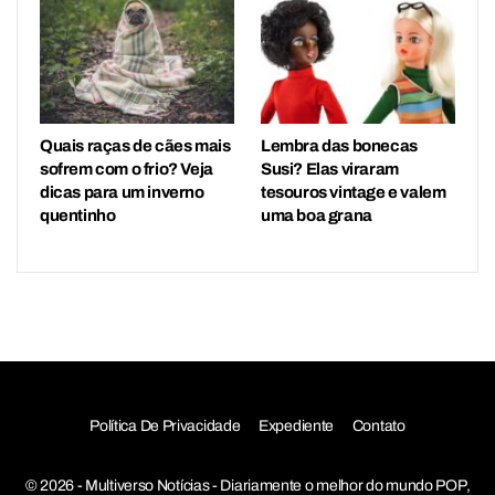
Quais raças de cães mais
Lembra das bonecas
sofrem com o frio? Veja
Susi? Elas viraram
dicas para um inverno
tesouros vintage e valem
quentinho
uma boa grana
Política De Privacidade
Expediente
Contato
© 2026 - Multiverso Notícias - Diariamente o melhor do mundo POP,