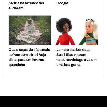
nariz está fazendo fãs
Google
surtarem
Quais raças de cães mais
Lembra das bonecas
sofrem com o frio? Veja
Susi? Elas viraram
dicas para um inverno
tesouros vintage e valem
quentinho
uma boa grana