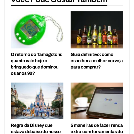
O retorno do Tamagotchi:
Guia definitivo: como
quanto vale hoje o
escolher a melhor cerveja
brinquedo que dominou
para comprar?
os anos 90?
Regra da Disney que
5 maneiras de fazer renda
estava debaixo do nosso
extra com ferramentas do