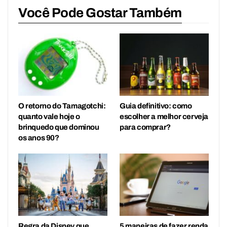
Você Pode Gostar Também
O retorno do Tamagotchi:
Guia definitivo: como
quanto vale hoje o
escolher a melhor cerveja
brinquedo que dominou
para comprar?
os anos 90?
Regra da Disney que
5 maneiras de fazer renda