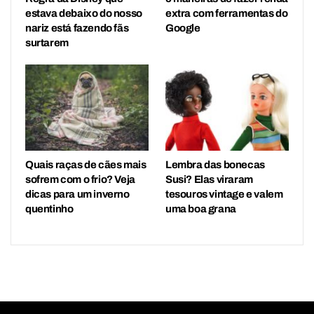
estava debaixo do nosso
extra com ferramentas do
nariz está fazendo fãs
Google
surtarem
Quais raças de cães mais
Lembra das bonecas
sofrem com o frio? Veja
Susi? Elas viraram
dicas para um inverno
tesouros vintage e valem
quentinho
uma boa grana