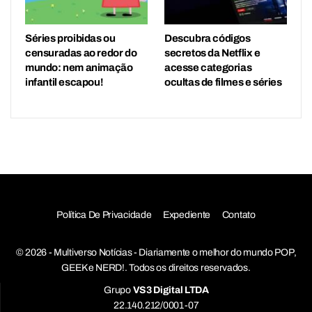
Séries proibidas ou
Descubra códigos
censuradas ao redor do
secretos da Netflix e
mundo: nem animação
acesse categorias
infantil escapou!
ocultas de filmes e séries
Política De Privacidade
Expediente
Contato
© 2026 - Multiverso Notícias - Diariamente o melhor do mundo POP,
GEEK e NERD!. Todos os direitos reservados.
Grupo
VS3 Digital LTDA
22.140.212/0001-07