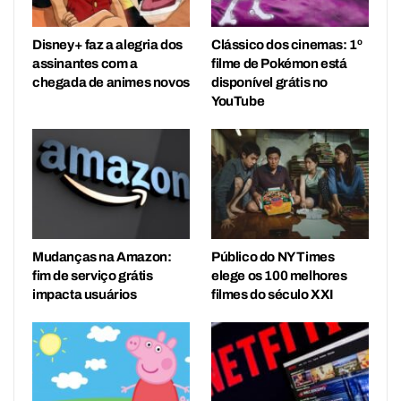
Disney+ faz a alegria dos
Clássico dos cinemas: 1º
assinantes com a
filme de Pokémon está
chegada de animes novos
disponível grátis no
YouTube
Mudanças na Amazon:
Público do NY Times
fim de serviço grátis
elege os 100 melhores
impacta usuários
filmes do século XXI