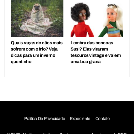
Quais raças de cães mais
Lembra das bonecas
sofrem com o frio? Veja
Susi? Elas viraram
dicas para um inverno
tesouros vintage e valem
quentinho
uma boa grana
Política De Privacidade
Expediente
Contato