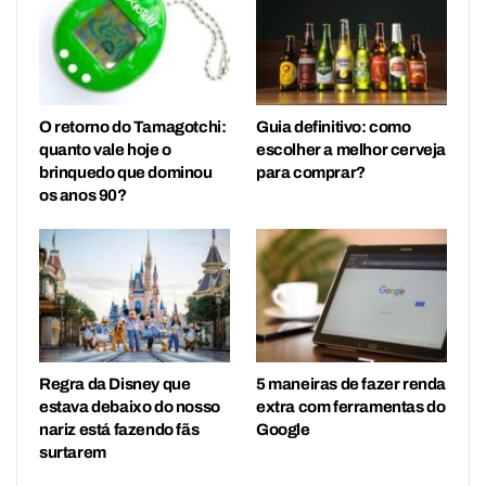
O retorno do Tamagotchi:
Guia definitivo: como
quanto vale hoje o
escolher a melhor cerveja
brinquedo que dominou
para comprar?
os anos 90?
Regra da Disney que
5 maneiras de fazer renda
estava debaixo do nosso
extra com ferramentas do
nariz está fazendo fãs
Google
surtarem