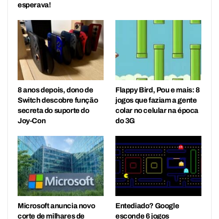
esperava!
8 anos depois, dono de
Flappy Bird, Pou e mais: 8
Switch descobre função
jogos que faziam a gente
secreta do suporte do
colar no celular na época
Joy-Con
do 3G
Microsoft anuncia novo
Entediado? Google
corte de milhares de
esconde 6 jogos