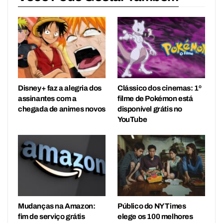
Disney+ faz a alegria dos
Clássico dos cinemas: 1º
assinantes com a
filme de Pokémon está
chegada de animes novos
disponível grátis no
YouTube
Mudanças na Amazon:
Público do NY Times
fim de serviço grátis
elege os 100 melhores