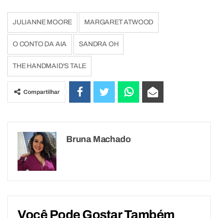
JULIANNE MOORE
MARGARET ATWOOD
O CONTO DA AIA
SANDRA OH
THE HANDMAID'S TALE
Compartilhar
Bruna Machado
Você Pode Gostar Também