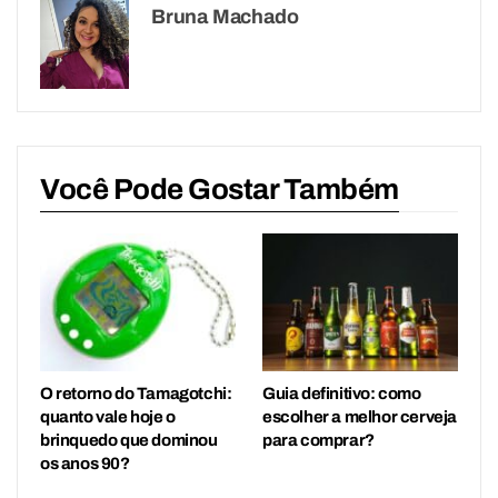
Bruna Machado
Você Pode Gostar Também
O retorno do Tamagotchi:
Guia definitivo: como
quanto vale hoje o
escolher a melhor cerveja
brinquedo que dominou
para comprar?
os anos 90?