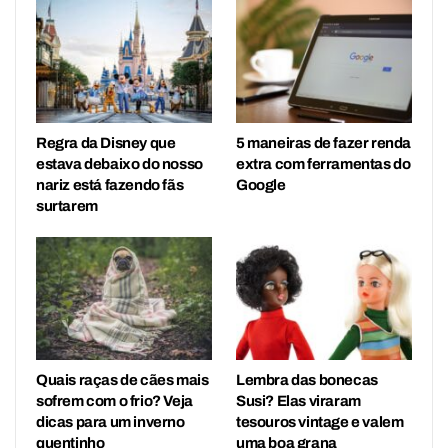
Regra da Disney que
5 maneiras de fazer renda
estava debaixo do nosso
extra com ferramentas do
nariz está fazendo fãs
Google
surtarem
Quais raças de cães mais
Lembra das bonecas
sofrem com o frio? Veja
Susi? Elas viraram
dicas para um inverno
tesouros vintage e valem
quentinho
uma boa grana