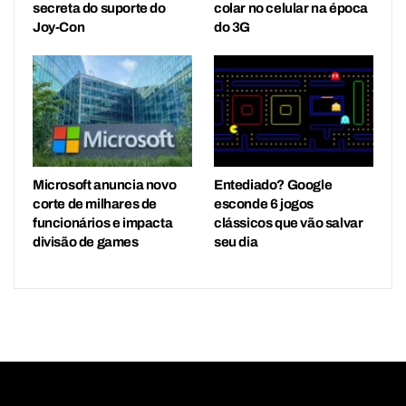
secreta do suporte do
colar no celular na época
Joy-Con
do 3G
Microsoft anuncia novo
Entediado? Google
corte de milhares de
esconde 6 jogos
funcionários e impacta
clássicos que vão salvar
divisão de games
seu dia