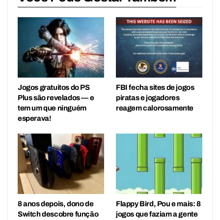
Jogos gratuitos do PS
FBI fecha sites de jogos
Plus são revelados — e
piratas e jogadores
tem um que ninguém
reagem calorosamente
esperava!
8 anos depois, dono de
Flappy Bird, Pou e mais: 8
Switch descobre função
jogos que faziam a gente