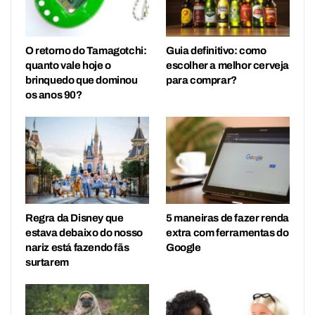
O retorno do Tamagotchi:
Guia definitivo: como
quanto vale hoje o
escolher a melhor cerveja
brinquedo que dominou
para comprar?
os anos 90?
Regra da Disney que
5 maneiras de fazer renda
estava debaixo do nosso
extra com ferramentas do
nariz está fazendo fãs
Google
surtarem