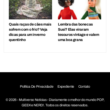
Quais raças de cães mais
Lembra das bonecas
sofrem com o frio? Veja
Susi? Elas viraram
dicas para um inverno
tesouros vintage e valem
quentinho
uma boa grana
Política De Privacidade
Expediente
Contato
© 2026 - Multiverso Notícias - Diariamente o melhor do mundo POP,
GEEK e NERD!. Todos os direitos reservados.