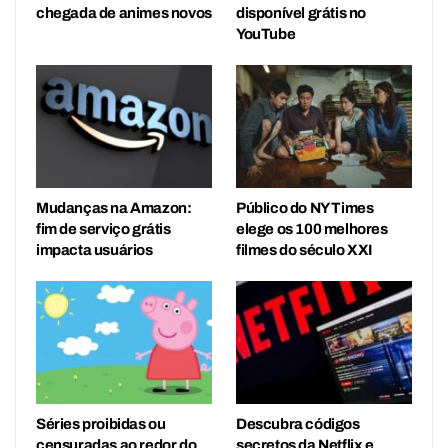
chegada de animes novos
disponível grátis no
YouTube
Mudanças na Amazon:
Público do NY Times
fim de serviço grátis
elege os 100 melhores
impacta usuários
filmes do século XXI
Séries proibidas ou
Descubra códigos
censuradas ao redor do
secretos da Netflix e