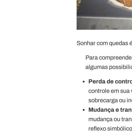
Sonhar com quedas é
Para compreender 
algumas possibilid
Perda de contr
controle em sua 
sobrecarga ou i
Mudança e tra
mudança ou tran
reflexo simbólic