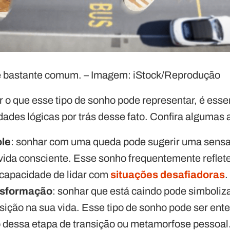
 bastante comum. – Imagem: iStock/Reprodução
o que esse tipo de sonho pode representar, é esse
ades lógicas por trás desse fato. Confira algumas a
ole
: sonhar com uma queda pode sugerir uma sensa
vida consciente. Esse sonho frequentemente reflet
ncapacidade de lidar com
situações desafiadoras
.
nsformação
: sonhar que está caindo pode simboliz
sição na sua vida. Esse tipo de sonho pode ser en
o dessa etapa de transição ou metamorfose pessoal