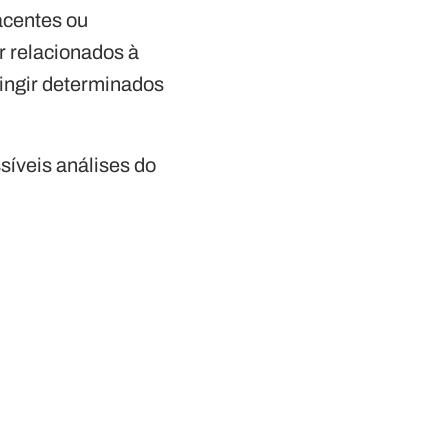
acentes ou
r relacionados à
tingir determinados
síveis análises do