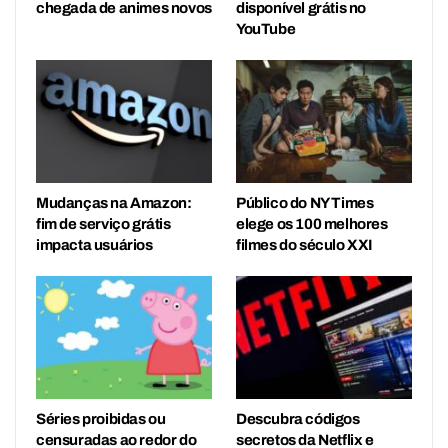
chegada de animes novos
disponível grátis no
YouTube
Mudanças na Amazon:
Público do NY Times
fim de serviço grátis
elege os 100 melhores
impacta usuários
filmes do século XXI
Séries proibidas ou
Descubra códigos
censuradas ao redor do
secretos da Netflix e