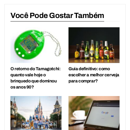
Você Pode Gostar Também
O retorno do Tamagotchi:
Guia definitivo: como
quanto vale hoje o
escolher a melhor cerveja
brinquedo que dominou
para comprar?
os anos 90?