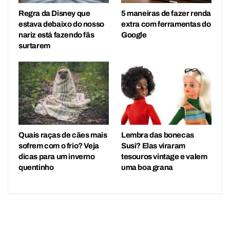
Regra da Disney que
5 maneiras de fazer renda
estava debaixo do nosso
extra com ferramentas do
nariz está fazendo fãs
Google
surtarem
Quais raças de cães mais
Lembra das bonecas
sofrem com o frio? Veja
Susi? Elas viraram
dicas para um inverno
tesouros vintage e valem
quentinho
uma boa grana