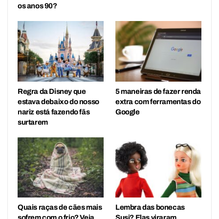
os anos 90?
Regra da Disney que
5 maneiras de fazer renda
estava debaixo do nosso
extra com ferramentas do
nariz está fazendo fãs
Google
surtarem
Quais raças de cães mais
Lembra das bonecas
sofrem com o frio? Veja
Susi? Elas viraram