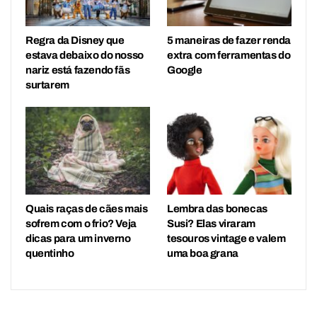
Regra da Disney que
5 maneiras de fazer renda
estava debaixo do nosso
extra com ferramentas do
nariz está fazendo fãs
Google
surtarem
Quais raças de cães mais
Lembra das bonecas
sofrem com o frio? Veja
Susi? Elas viraram
dicas para um inverno
tesouros vintage e valem
quentinho
uma boa grana