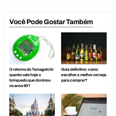
Você Pode Gostar Também
O retorno do Tamagotchi:
Guia definitivo: como
quanto vale hoje o
escolher a melhor cerveja
brinquedo que dominou
para comprar?
os anos 90?