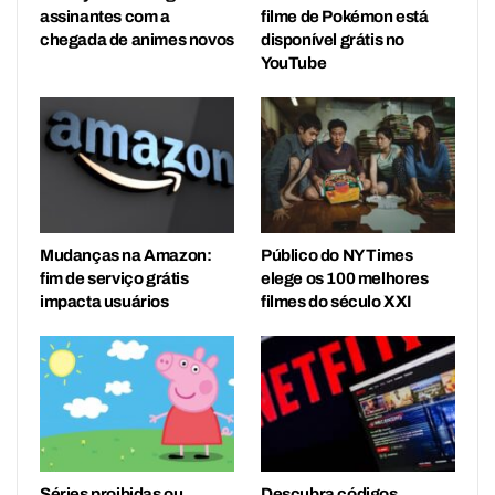
assinantes com a
filme de Pokémon está
chegada de animes novos
disponível grátis no
YouTube
Mudanças na Amazon:
Público do NY Times
fim de serviço grátis
elege os 100 melhores
impacta usuários
filmes do século XXI
Séries proibidas ou
Descubra códigos