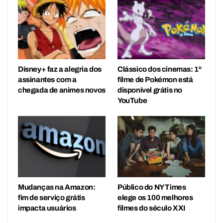
Disney+ faz a alegria dos
Clássico dos cinemas: 1º
assinantes com a
filme de Pokémon está
chegada de animes novos
disponível grátis no
YouTube
Mudanças na Amazon:
Público do NY Times
fim de serviço grátis
elege os 100 melhores
impacta usuários
filmes do século XXI