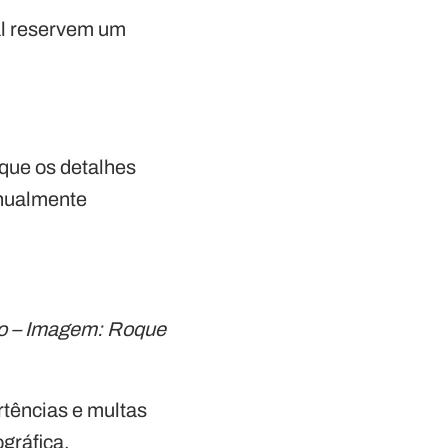
al reservem um
 que os detalhes
anualmente
ão – Imagem: Roque
rtências e multas
gráfica.