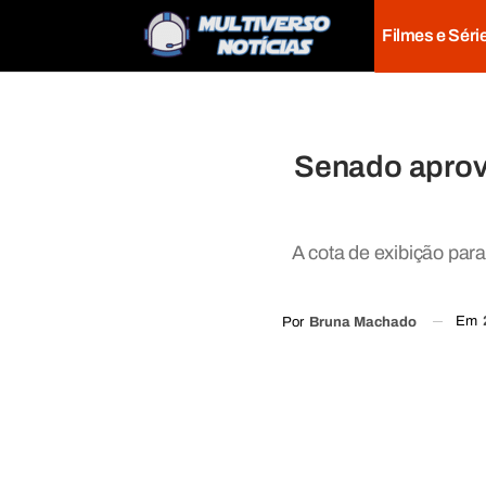
Filmes e Séri
Senado aprova
A cota de exibição par
Em
Por
Bruna Machado