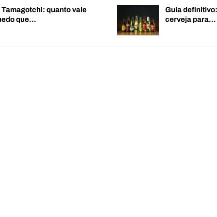
o Tamagotchi: quanto vale
Guia definitiv
quedo que…
cerveja para…