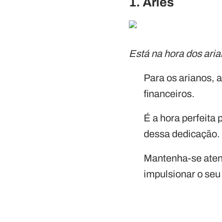
1. Áries
Está na hora dos ari
Para os arianos, 
financeiros.
É a hora perfeita 
dessa dedicação.
Mantenha-se atent
impulsionar o se