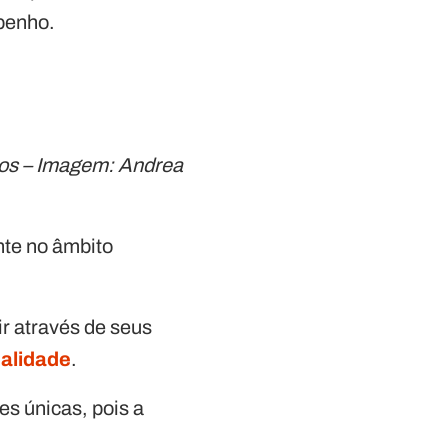
mpenho.
cos – Imagem: Andrea
nte no âmbito
r através de seus
alidade
.
es únicas, pois a