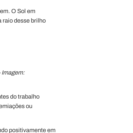
ecem. O Sol em
 raio desse brilho
 – Imagem:
tes do trabalho
premiações ou
indo positivamente em