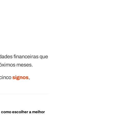
idades financeiras que
próximos meses.
 cinco
signos
,
o: como escolher a melhor