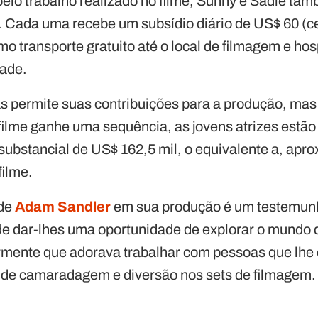
lo trabalho realizado no filme, Sunny e Sadie ta
s. Cada uma recebe um subsídio diário de US$ 60 (c
o transporte gratuito até o local de filmagem e h
dade.
s permite suas contribuições para a produção, mas
filme ganhe uma sequência, as jovens atrizes estão
substancial de US$ 162,5 mil, o equivalente a, ap
filme.
 de
Adam Sandler
em sua produção é um testemun
de dar-lhes uma oportunidade de explorar o mundo d
rmente que adorava trabalhar com pessoas que lhe
 de camaradagem e diversão nos sets de filmagem.