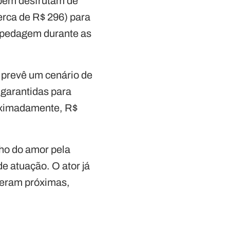
mbém desfrutam de
erca de R$ 296) para
ospedagem durante as
 prevê um cenário de
 garantidas para
roximadamente, R$
ho do amor pela
e atuação. O ator já
 eram próximas,