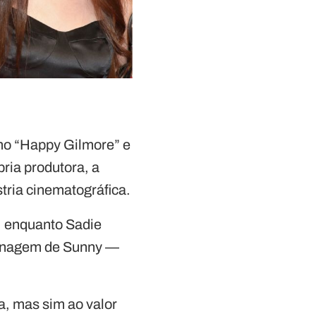
mo “Happy Gilmore” e
pria produtora, a
tria cinematográfica.
e, enquanto Sadie
rsonagem de Sunny —
a, mas sim ao valor