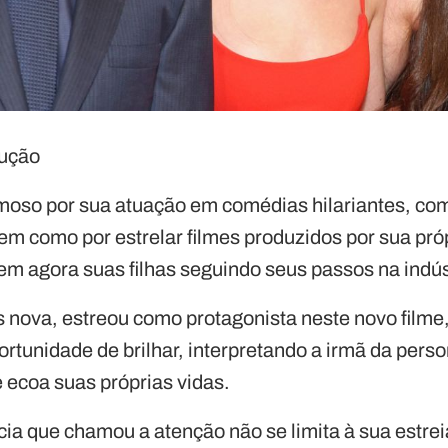
dução
moso por sua atuação em comédias hilariantes, co
bem como por estrelar filmes produzidos por sua pró
m agora suas filhas seguindo seus passos na indús
is nova, estreou como protagonista neste novo film
rtunidade de brilhar, interpretando a irmã da pe
ecoa suas próprias vidas.
ícia que chamou a atenção não se limita à sua estrei