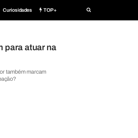
Curiosidades
TOP+
 para atuar na
 ator também marcam
ipação?