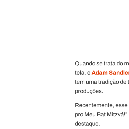
Quando se trata do m
tela, e
Adam Sandle
tem uma tradição de 
produções.
Recentemente, esse t
pro Meu Bat Mitzvá!” 
destaque.