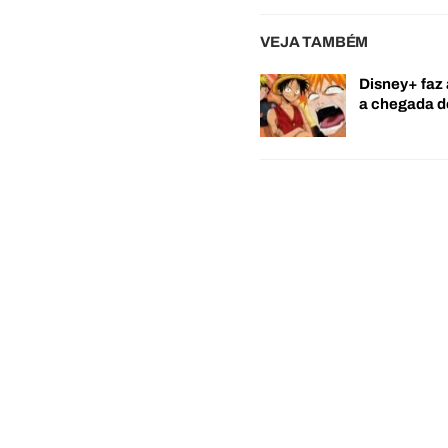
VEJA TAMBÉM
Disney+ faz 
a chegada 