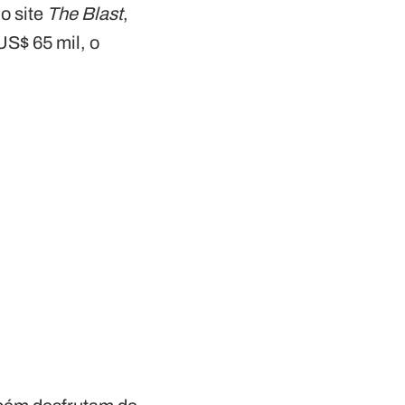
o site
The Blast
,
S$ 65 mil, o