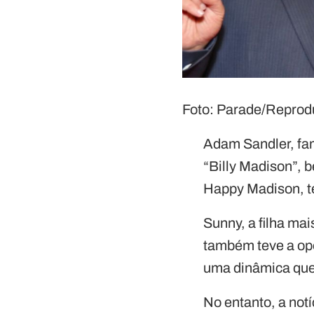
Foto: Parade/Repro
Adam Sandler, fa
“Billy Madison”, 
Happy Madison, te
Sunny, a filha ma
também teve a opo
uma dinâmica que 
No entanto, a not