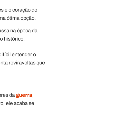
es e o coração do
 uma ótima opção.
assa na época da
o histórico.
fícil entender o
nta reviravoltas que
ores da
guerra
,
o, ele acaba se