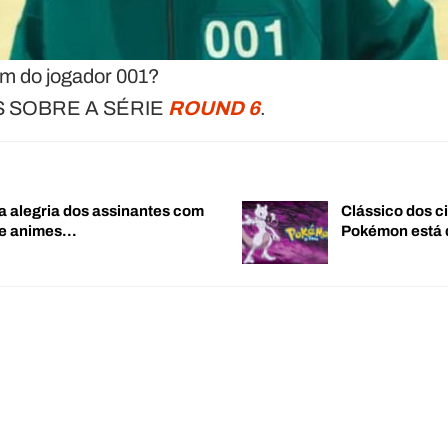
em do jogador 001?
 SOBRE A SÉRIE
ROUND 6
.
a alegria dos assinantes com
Clássico dos c
de animes…
Pokémon está 