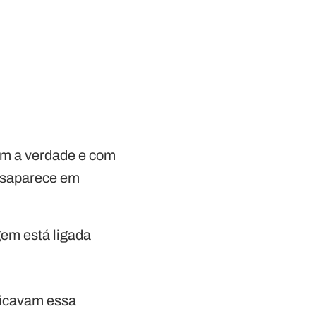
om a verdade e com
desaparece em
gem está ligada
ndicavam essa