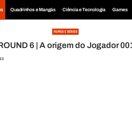
es
Quadrinhos e Mangás
Ciência e Tecnologia
Games
FILMES E SÉRIES
ROUND 6 | A origem do Jogador 00
:33