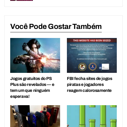
Você Pode Gostar Também
Jogos gratuitos do PS
FBI fecha sites de jogos
Plus são revelados — e
piratas e jogadores
tem um que ninguém
reagem calorosamente
esperava!