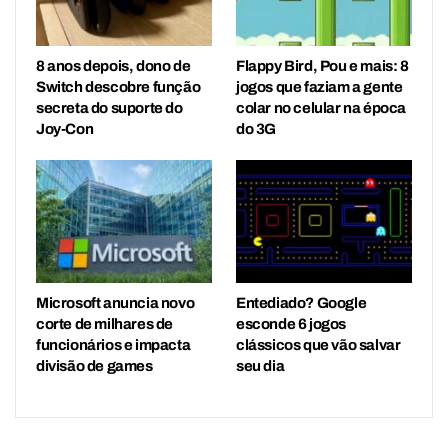
8 anos depois, dono de
Flappy Bird, Pou e mais: 8
Switch descobre função
jogos que faziam a gente
secreta do suporte do
colar no celular na época
Joy-Con
do 3G
Microsoft anuncia novo
Entediado? Google
corte de milhares de
esconde 6 jogos
funcionários e impacta
clássicos que vão salvar
divisão de games
seu dia