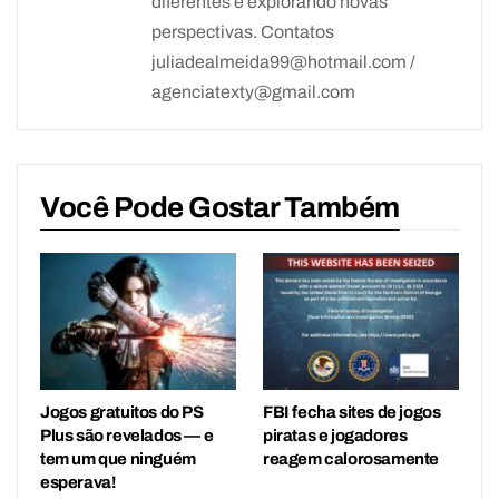
diferentes e explorando novas
perspectivas. Contatos
juliadealmeida99@hotmail.com /
agenciatexty@gmail.com
Você Pode Gostar Também
Jogos gratuitos do PS
FBI fecha sites de jogos
Plus são revelados — e
piratas e jogadores
tem um que ninguém
reagem calorosamente
esperava!