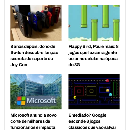
8 anos depois, dono de
Flappy Bird, Pou e mais: 8
Switch descobre função
jogos que faziam a gente
secreta do suporte do
colar no celular na época
Joy-Con
do 3G
Microsoft anuncia novo
Entediado? Google
corte de milhares de
esconde 6 jogos
funcionários e impacta
clássicos que vão salvar