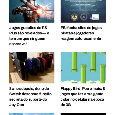
Jogos gratuitos do PS
FBI fecha sites de jogos
Plus são revelados — e
piratas e jogadores
tem um que ninguém
reagem calorosamente
esperava!
8 anos depois, dono de
Flappy Bird, Pou e mais: 8
Switch descobre função
jogos que faziam a gente
secreta do suporte do
colar no celular na época
Joy-Con
do 3G