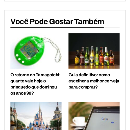
Você Pode Gostar Também
O retorno do Tamagotchi:
Guia definitivo: como
quanto vale hoje o
escolher a melhor cerveja
brinquedo que dominou
para comprar?
os anos 90?