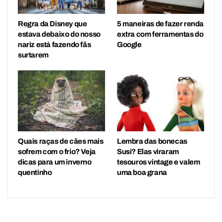
Regra da Disney que
5 maneiras de fazer renda
estava debaixo do nosso
extra com ferramentas do
nariz está fazendo fãs
Google
surtarem
Quais raças de cães mais
Lembra das bonecas
sofrem com o frio? Veja
Susi? Elas viraram
dicas para um inverno
tesouros vintage e valem
quentinho
uma boa grana