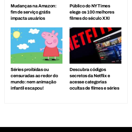
Mudanças na Amazon:
Público do NY Times
fim de serviço grátis
elege os 100 melhores
impacta usuários
filmes do século XXI
Séries proibidas ou
Descubra códigos
censuradas ao redor do
secretos da Netflix e
mundo: nem animação
acesse categorias
infantil escapou!
ocultas de filmes e séries