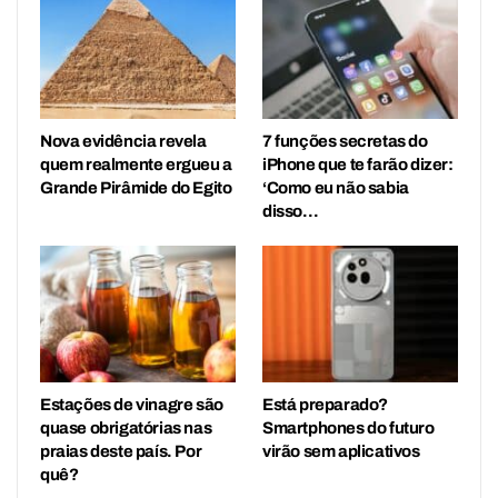
Nova evidência revela
7 funções secretas do
quem realmente ergueu a
iPhone que te farão dizer:
Grande Pirâmide do Egito
‘Como eu não sabia
disso…
Estações de vinagre são
Está preparado?
quase obrigatórias nas
Smartphones do futuro
praias deste país. Por
virão sem aplicativos
quê?