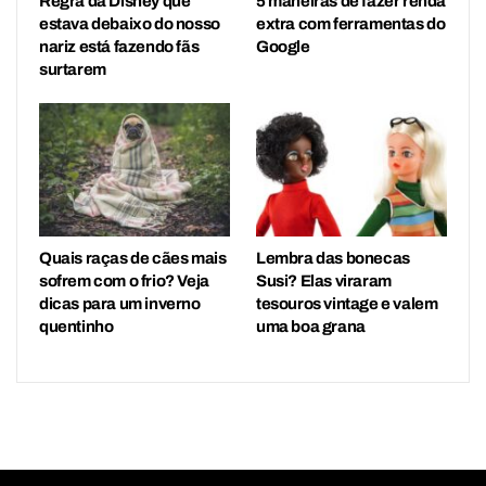
Regra da Disney que
5 maneiras de fazer renda
estava debaixo do nosso
extra com ferramentas do
nariz está fazendo fãs
Google
surtarem
Quais raças de cães mais
Lembra das bonecas
sofrem com o frio? Veja
Susi? Elas viraram
dicas para um inverno
tesouros vintage e valem
quentinho
uma boa grana