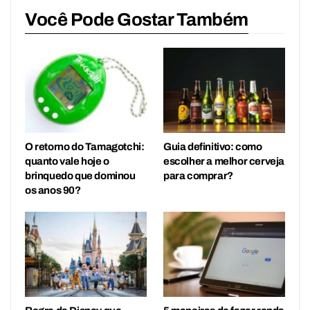
Você Pode Gostar Também
O retorno do Tamagotchi:
Guia definitivo: como
quanto vale hoje o
escolher a melhor cerveja
brinquedo que dominou
para comprar?
os anos 90?