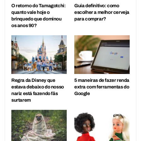
O retorno do Tamagotchi:
Guia definitivo: como
quanto vale hoje o
escolher a melhor cerveja
brinquedo que dominou
para comprar?
os anos 90?
Regra da Disney que
5 maneiras de fazer renda
estava debaixo do nosso
extra com ferramentas do
nariz está fazendo fãs
Google
surtarem