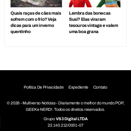
Quais raças de cães mais
Lembra das bonecas
sofrem com o frio? Veja
Susi? Elas viraram
dicas para um inverno
tesouros vintage e valem
quentinho
uma boa grana
Política De Privacidade
Expediente
Contato
© 2026 - Multiverso Notícias - Diariamente o melhor do mundo POP,
GEEK e NERD!. Todos os direitos reservados.
Grupo
VS3 Digital LTDA
22.140.212/0001-07