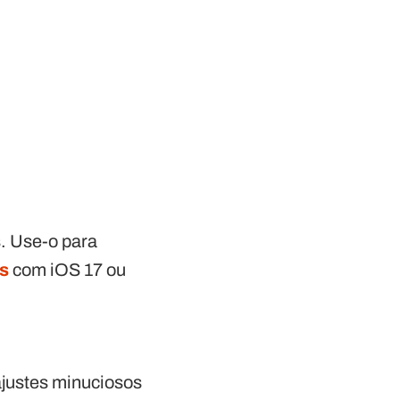
. Use-o para
s
com iOS 17 ou
ajustes minuciosos