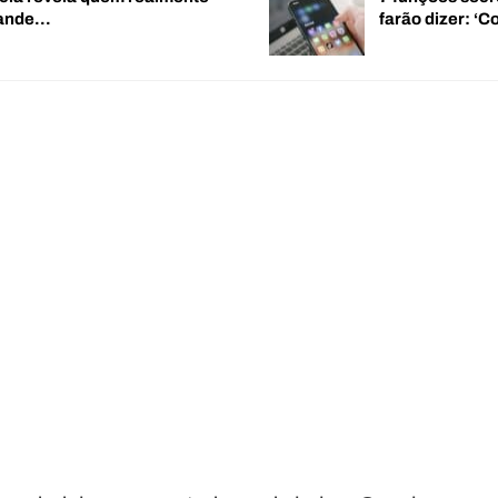
rande…
farão dizer: 