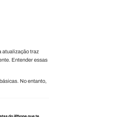
 atualização traz
ente. Entender essas
ásicas. No entanto,
etas do iPhone que te