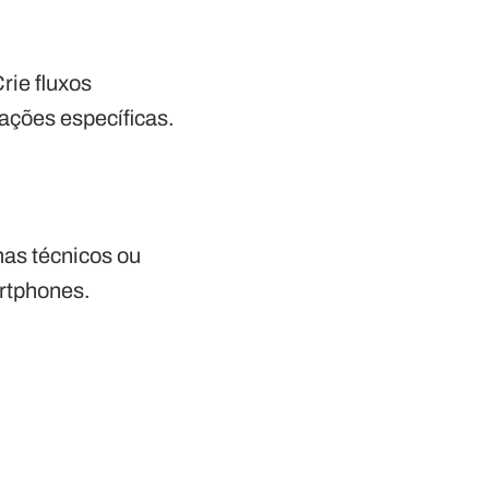
rie fluxos
uações específicas.
emas técnicos ou
artphones.