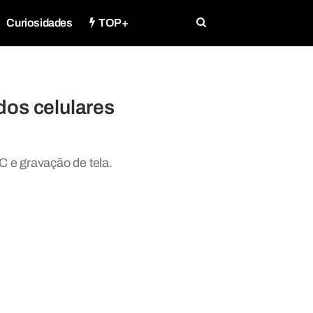
Curiosidades
TOP+
dos celulares
C e gravação de tela.