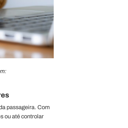
em:
res
da passageira. Com
 ou até controlar