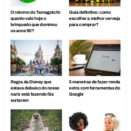
O retorno do Tamagotchi:
Guia definitivo: como
quanto vale hoje o
escolher a melhor cerveja
brinquedo que dominou
para comprar?
os anos 90?
Regra da Disney que
5 maneiras de fazer renda
estava debaixo do nosso
extra com ferramentas do
nariz está fazendo fãs
Google
surtarem