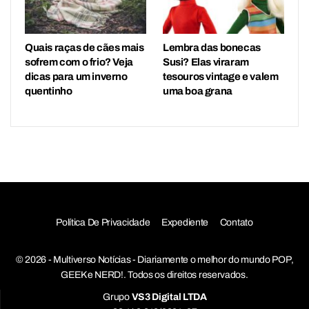
Quais raças de cães mais
Lembra das bonecas
sofrem com o frio? Veja
Susi? Elas viraram
dicas para um inverno
tesouros vintage e valem
quentinho
uma boa grana
Política De Privacidade
Expediente
Contato
© 2026 - Multiverso Notícias - Diariamente o melhor do mundo POP,
GEEK e NERD!. Todos os direitos reservados.
Grupo
VS3 Digital LTDA