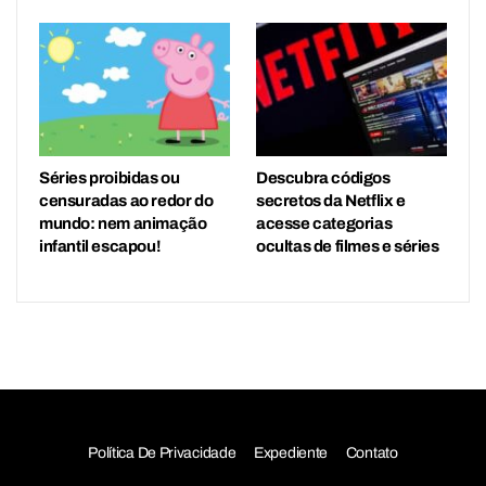
Séries proibidas ou
Descubra códigos
censuradas ao redor do
secretos da Netflix e
mundo: nem animação
acesse categorias
infantil escapou!
ocultas de filmes e séries
Política De Privacidade
Expediente
Contato