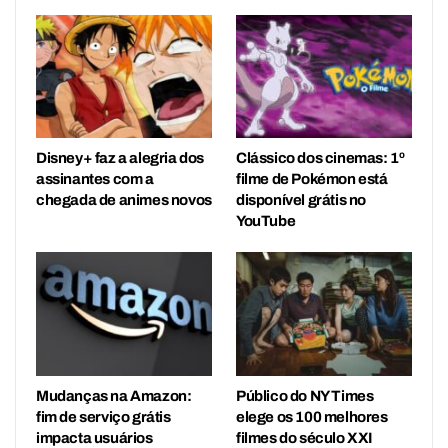
Disney+ faz a alegria dos
Clássico dos cinemas: 1º
assinantes com a
filme de Pokémon está
chegada de animes novos
disponível grátis no
YouTube
Mudanças na Amazon:
Público do NY Times
fim de serviço grátis
elege os 100 melhores
impacta usuários
filmes do século XXI